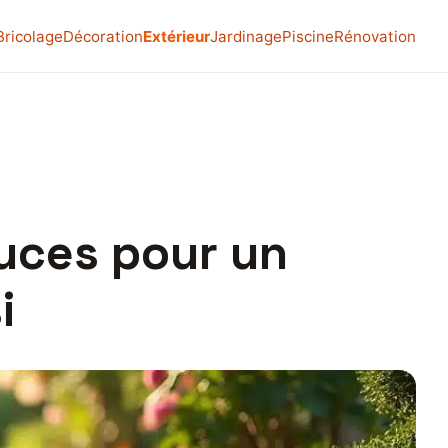
Bricolage
Décoration
Extérieur
Jardinage
Piscine
Rénovation
tuces pour un
i