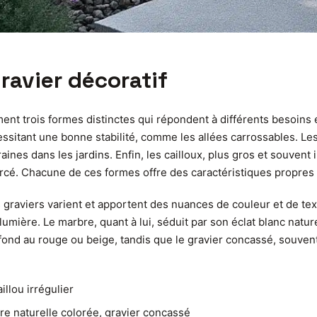
ravier décoratif
ent trois formes distinctes qui répondent à différents besoins 
essitant une bonne stabilité, comme les allées carrossables. Les
es dans les jardins. Enfin, les cailloux, plus gros et souvent ir
é. Chacune de ces formes offre des caractéristiques propres qu
aviers varient et apportent des nuances de couleur et de textur
 lumière. Le marbre, quant à lui, séduit par son éclat blanc natu
ofond au rouge ou beige, tandis que le gravier concassé, souven
illou irrégulier
rre naturelle colorée, gravier concassé