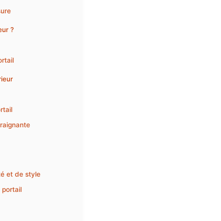
sure
eur ?
rtail
rieur
tail
traignante
té et de style
portail