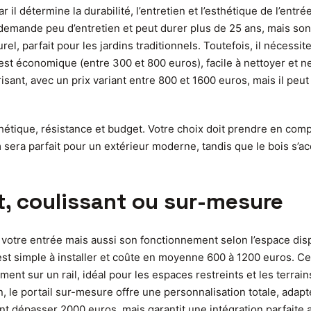
 il détermine la durabilité, l’entretien et l’esthétique de l’entré
Il demande peu d’entretien et peut durer plus de 25 ans, mais s
rel, parfait pour les jardins traditionnels. Toutefois, il nécessit
t économique (entre 300 et 800 euros), facile à nettoyer et ne r
urisant, avec un prix variant entre 800 et 1600 euros, mais il pe
étique, résistance et budget. Votre choix doit prendre en compte
um sera parfait pour un extérieur moderne, tandis que le bois s
nt, coulissant ou sur-mesure
 votre entrée mais aussi son fonctionnement selon l’espace disp
Il est simple à installer et coûte en moyenne 600 à 1200 euros. 
ralement sur un rail, idéal pour les espaces restreints et les te
fin, le portail sur-mesure offre une personnalisation totale, adap
vant dépasser 2000 euros, mais garantit une intégration parfaite