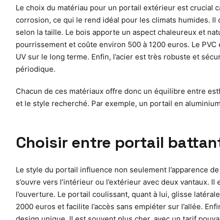
Le choix du matériau pour un portail extérieur est crucial car
corrosion, ce qui le rend idéal pour les climats humides. 
selon la taille. Le bois apporte un aspect chaleureux et natu
pourrissement et coûte environ 500 à 1200 euros. Le PVC es
UV sur le long terme. Enfin, l’acier est très robuste et séc
périodique.
Chacun de ces matériaux offre donc un équilibre entre esth
et le style recherché. Par exemple, un portail en alumini
Choisir entre portail batta
Le style du portail influence non seulement l’apparence de
s’ouvre vers l’intérieur ou l’extérieur avec deux vantaux. 
l’ouverture. Le portail coulissant, quant à lui, glisse laté
2000 euros et facilite l’accès sans empiéter sur l’allée. En
design unique. Il est souvent plus cher, avec un tarif pou